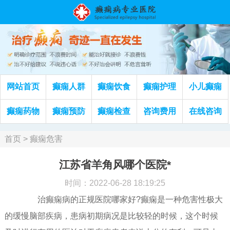
网站首页
癫痫人群
癫痫饮食
癫痫护理
小儿癫痫
癫痫药物
癫痫预防
癫痫检查
咨询费用
在线咨询
首页
>
癫痫危害
江苏省羊角风哪个医院*
时间：2022-06-28 18:19:25
治癫痫病的正规医院哪家好?癫痫是一种危害性极大
的缓慢脑部疾病，患病初期病况是比较轻的时候，这个时候