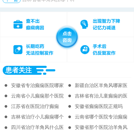
患者关注
安徽省专治癫痫医院哪家
新疆自治区羊角风哪家医
好
院治疗的好
云南省小儿癫痫那个医院
吉林省有治儿童癫痫的医
很好
院吗
江苏省在医院治疗癫痫
安徽省癫痫医院正规吗
吉林省治疗小儿癫痫哪个
云南省哪个医院专治癫痫
医院好
病
四川省治疗羊角风什么医
安徽省那个医院治羊角风